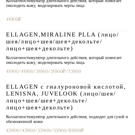
Коллагеностимультор длительного действия, который помогает
омолодить кожу, моделировать черты лица
41900₽
ELLAGEN,MIRALINE PLLA (лицо/
шея/лицо+шея/шея+декольте/
лицо+шея+декольте)
Коллагеностимулятор длительного действия, который помогает
омолодить кожу, моделировать черты лица.
41900/41900/51900/51900₽/73900
ELLAGEN с гиалуроновой кислотой,
LENISNA, JUVELOOK (лицо/шея/
лицо+шея/шея+декольте/
лицо+шея+декольте)
Коллагеностимулятор длительного действия, подходит для сухой и
обезвоженной кожи.
43900/43900/53900/53900/81900₽